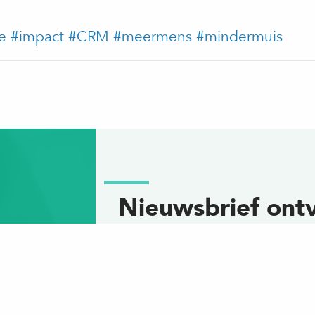
e
#impact
#CRM
#meermens
#mindermuis
Nieuwsbrief ont
Schrijf je hier in voor onze
E-mailadres:
*