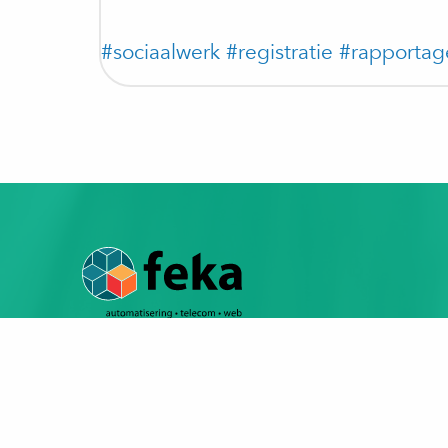
#sociaalwerk
#registratie
#rapportag
Feka ICT B.V.
Rendementsweg 14
3641 SL Mijdrecht