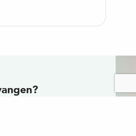
vangen?
 nieuwsbrief.
*
Vereist veld